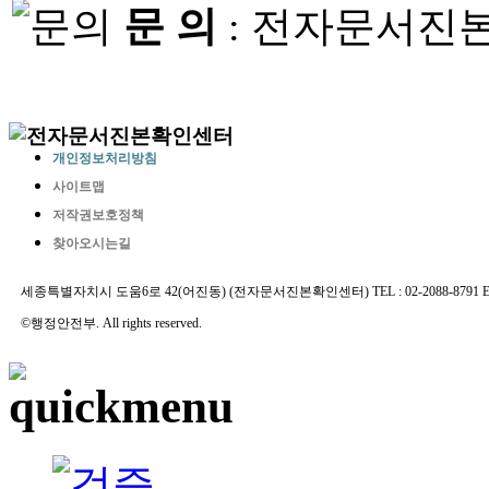
문 의
: 전자문서진본확인
① 전자문서진본
신청자(관리자) 
정보주체동의(신청서
개인정보처리방침
조(전자문서의 진본성
사이트맵
저작권보호정책
록의 보관) 등에 따
찾아오시는길
비스 이용기관 신
세종특별자치시 도움6로 42(어진동) (전자문서진본확인센터) TEL : 02-2088-8791 E-MAIL 
인 목적
으로 개인
©행정안전부. All rights reserved.
나. 수집하는 개인
전자문서진본확인시