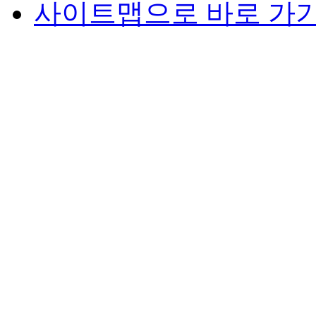
사이트맵으로 바로 가
※ 보존기간이 만료
기록물관리법”에 따
다.
라. 동의를 거부할 
이익
신청자(관리자)는 
용에 관한 동의를 거
거부 시에는 GTSA
불가합니다.