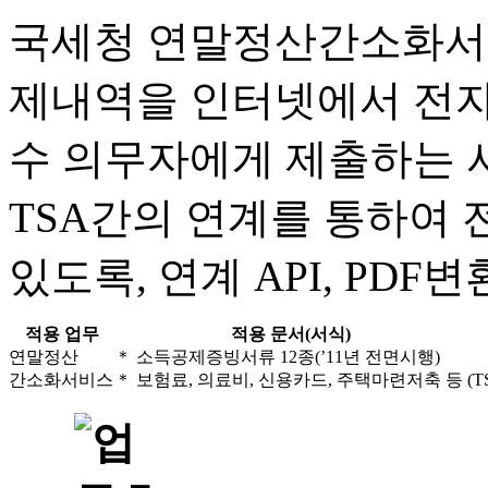
국세청 연말정산간소화서
제내역을 인터넷에서 전자파
수 의무자에게 제출하는 
TSA간의 연계를 통하여
있도록, 연계 API, PD
적용 업무
적용 문서(서식)
연말정산
＊ 소득공제증빙서류 12종(’11년 전면시행)
간소화서비스
＊ 보험료, 의료비, 신용카드, 주택마련저축 등
(