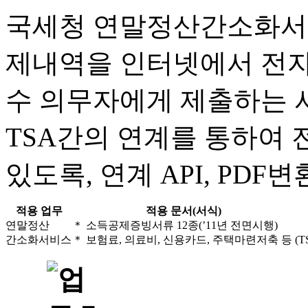
국세청 연말정산간소화서
제내역을 인터넷에서 전자파
수 의무자에게 제출하는 
TSA간의 연계를 통하여
있도록, 연계 API, PD
적용 업무
적용 문서(서식)
연말정산
＊ 소득공제증빙서류 12종(’11년 전면시행)
간소화서비스
＊ 보험료, 의료비, 신용카드, 주택마련저축 등
(