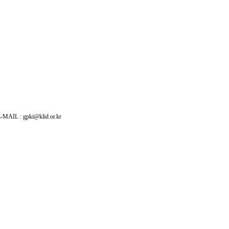
: gpki@klid.or.kr