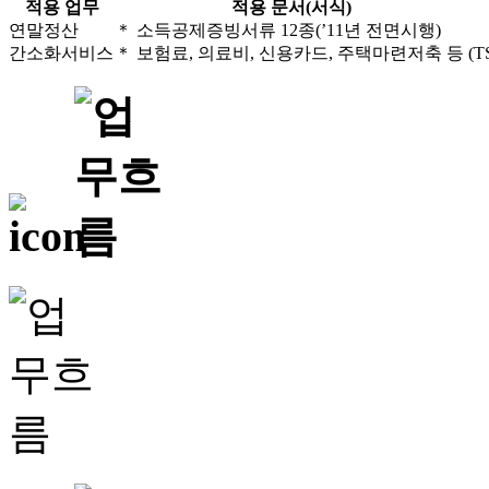
적용 업무
적용 문서(서식)
연말정산
＊ 소득공제증빙서류 12종(’11년 전면시행)
간소화서비스
＊ 보험료, 의료비, 신용카드, 주택마련저축 등
(