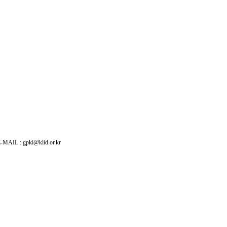
: gpki@klid.or.kr