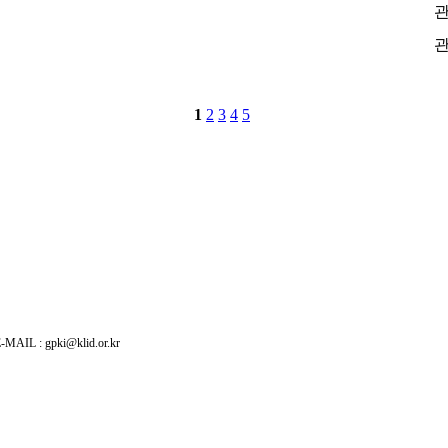
: gpki@klid.or.kr