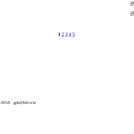
: gpki@klid.or.kr