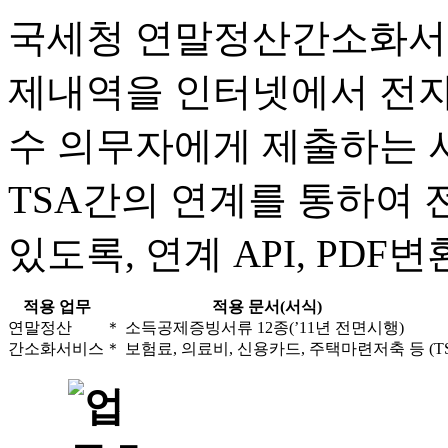
국세청 연말정산간소화서
제내역을 인터넷에서 전자파
수 의무자에게 제출하는 
TSA간의 연계를 통하여
있도록, 연계 API, PD
적용 업무
적용 문서(서식)
연말정산
＊ 소득공제증빙서류 12종(’11년 전면시행)
간소화서비스
＊ 보험료, 의료비, 신용카드, 주택마련저축 등
(