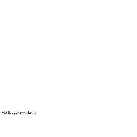
: gpki@klid.or.kr