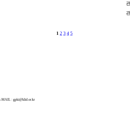
: gpki@klid.or.kr