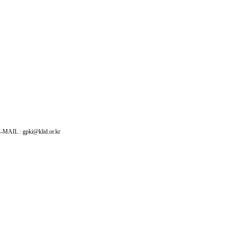
: gpki@klid.or.kr