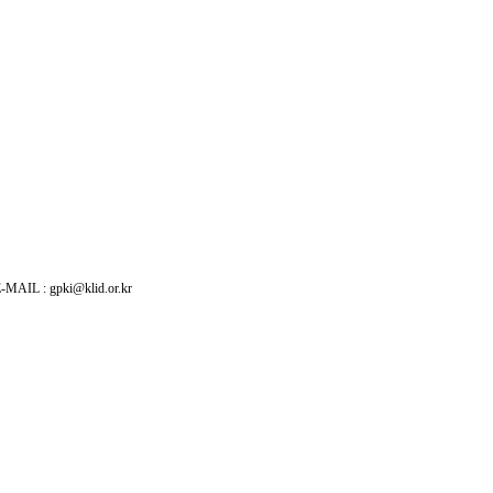
: gpki@klid.or.kr