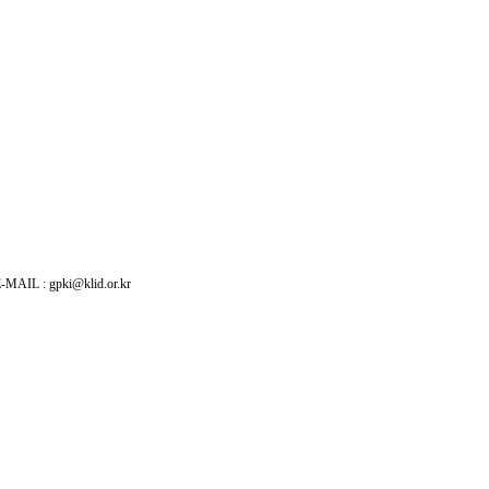
: gpki@klid.or.kr