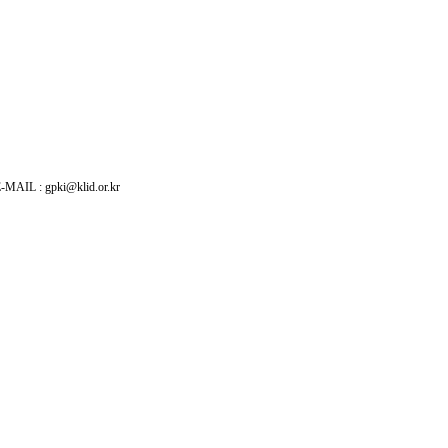
: gpki@klid.or.kr