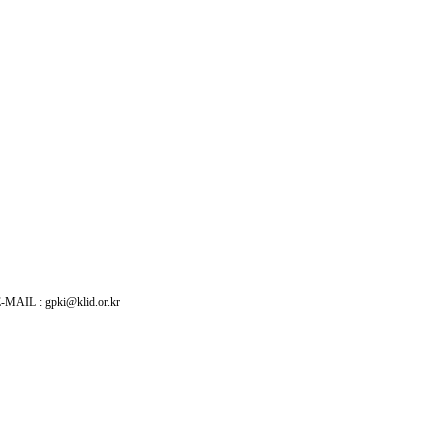
: gpki@klid.or.kr