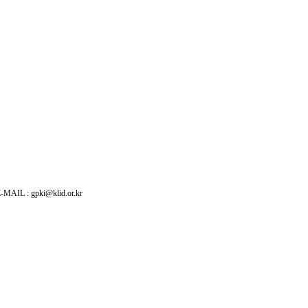
: gpki@klid.or.kr