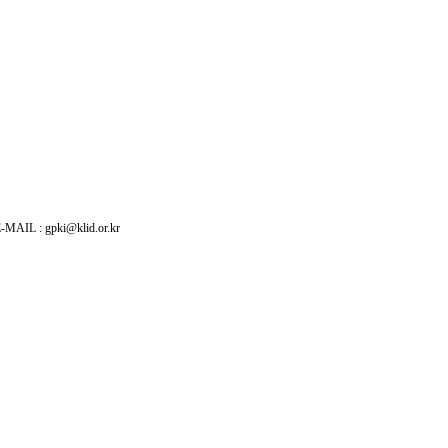
: gpki@klid.or.kr