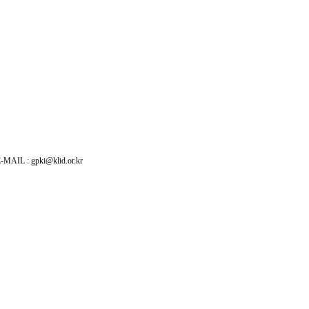
: gpki@klid.or.kr