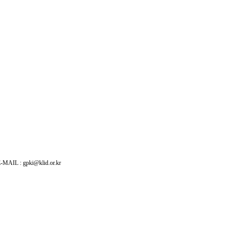
: gpki@klid.or.kr