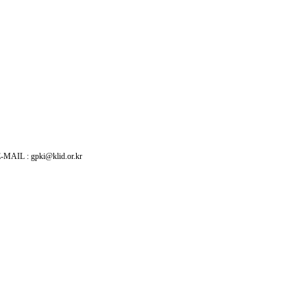
: gpki@klid.or.kr