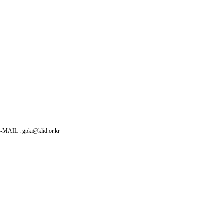
: gpki@klid.or.kr