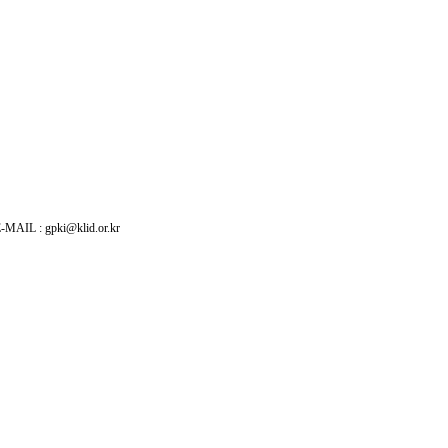
: gpki@klid.or.kr