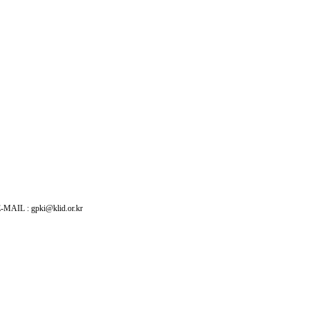
: gpki@klid.or.kr