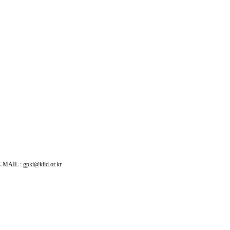
: gpki@klid.or.kr