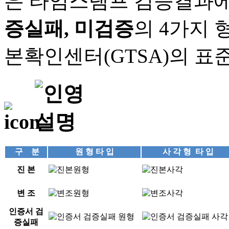
은 타임스탬프 검증결과
증실패, 미검증
의 4가지
본확인센터(GTSA)의 표
구 분
원 형 타 입
사 각 형 타 입
진 본
변 조
인증서 검
증실패