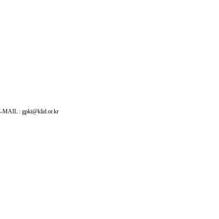
: gpki@klid.or.kr