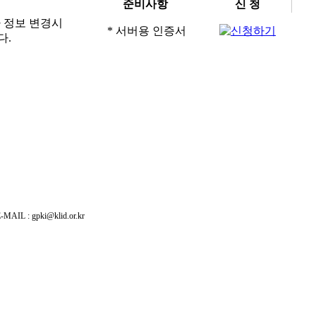
준비사항
신 청
자 정보 변경시
* 서버용 인증서
다.
: gpki@klid.or.kr