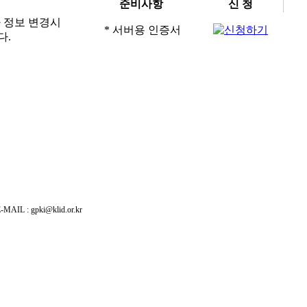
준비사항
신 청
자 정보 변경시
* 서버용 인증서
다.
: gpki@klid.or.kr