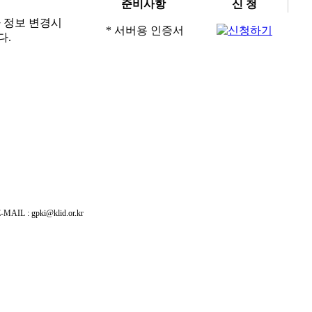
준비사항
신 청
자 정보 변경시
* 서버용 인증서
다.
: gpki@klid.or.kr